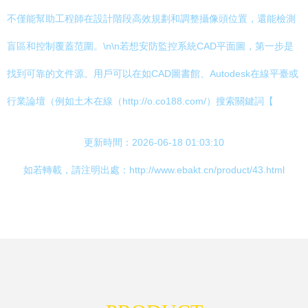
不僅能幫助工程師在設計階段高效規劃和調整攝像頭位置，還能檢測
盲區和控制覆蓋范圍。\n\n若想安防監控系統CAD平面圖，第一步是
找到可靠的文件源。用戶可以在如CAD圖書館、Autodesk在線平臺或
行業論壇（例如土木在線（http://o.co188.com/）搜索關鍵詞【
更新時間：2026-06-18 01:03:10
如若轉載，請注明出處：http://www.ebakt.cn/product/43.html